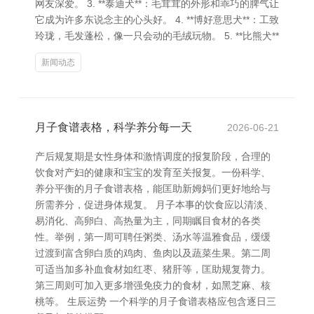
网友深爱。 3. **泰迪犬**：毛茸茸的外形和乖巧的脾气让
它成为许多东说念主的心头好。 4. **博好意思犬**：工致
玲珑，毛发蓬松，像一只会动的毛绒玩物。 5. **比熊犬**
新闻动态
月子食谱表格，科学养分每一天
2026-06-21
产后规复期是女性身体和激情调度的报复阶段，合理的
饮食对产妇的健康和宝宝的发育至关报复。一份科学、
养分平衡的月子食谱表格，能匡助新姆妈们更好地给与
所需养分，促进身体规复。 月子本事的饮食应以清淡、
易消化、高卵白、高热量为主，同期瞩目食材的各类
性。举例，第一周可聘任粥类、汤水等温雅食品，缓缓
过渡到富含卵白质的鸡肉、鱼肉以及蔬菜生果。第二周
可适当加多补血食材如红枣、猪肝等，匡助规复膂力。
第三周则可加入更多增强免疫力的食材，如黑芝麻、核
桃等。 生辰运势 一个科学的月子食谱表格应包含逐日三