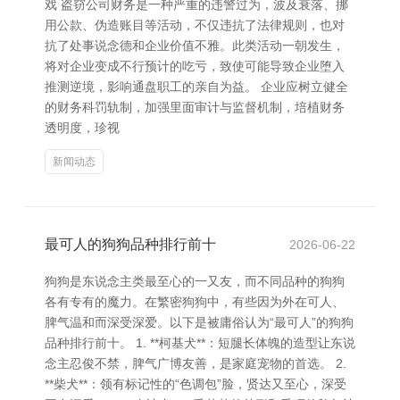
戏 盗窃公司财务是一种严重的违警过为，波及衰落、挪
用公款、伪造账目等活动，不仅违抗了法律规则，也对
抗了处事说念德和企业价值不雅。此类活动一朝发生，
将对企业变成不行预计的吃亏，致使可能导致企业堕入
推测逆境，影响通盘职工的亲自为益。 企业应树立健全
的财务科罚轨制，加强里面审计与监督机制，培植财务
透明度，珍视
新闻动态
最可人的狗狗品种排行前十
2026-06-22
狗狗是东说念主类最至心的一又友，而不同品种的狗狗
各有专有的魔力。在繁密狗狗中，有些因为外在可人、
脾气温和而深受深爱。以下是被庸俗认为“最可人”的狗狗
品种排行前十。 1. **柯基犬**：短腿长体魄的造型让东说
念主忍俊不禁，脾气广博友善，是家庭宠物的首选。 2.
**柴犬**：领有标记性的“色调包”脸，贤达又至心，深受