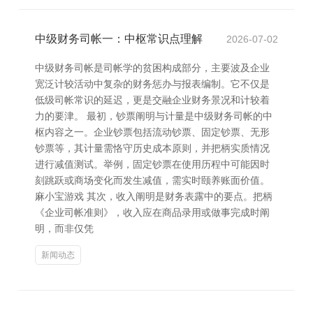
中级财务司帐一：中枢常识点理解
2026-07-02
中级财务司帐是司帐学的贫困构成部分，主要波及企业
宽泛计较活动中复杂的财务惩办与报表编制。它不仅是
低级司帐常识的延迟，更是交融企业财务景况和计较着
力的要津。 最初，钞票阐明与计量是中级财务司帐的中
枢内容之一。企业钞票包括流动钞票、固定钞票、无形
钞票等，其计量需恪守历史成本原则，并把柄实质情况
进行减值测试。举例，固定钞票在使用历程中可能因时
刻跳跃或商场变化而发生减值，需实时颐养账面价值。
麻小宝游戏 其次，收入阐明是财务表露中的要点。把柄
《企业司帐准则》，收入应在商品录用或做事完成时阐
明，而非仅凭
新闻动态