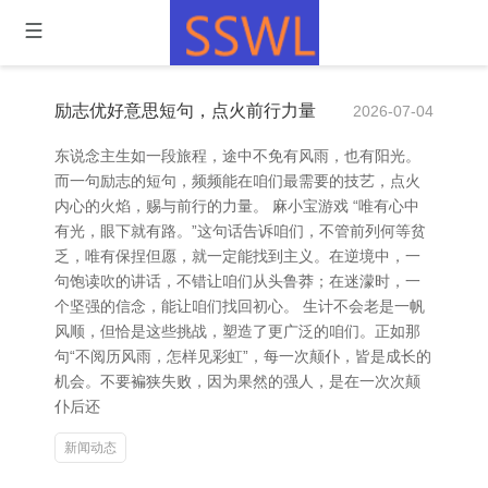
励志优好意思短句，点火前行力量
2026-07-04
东说念主生如一段旅程，途中不免有风雨，也有阳光。
而一句励志的短句，频频能在咱们最需要的技艺，点火
内心的火焰，赐与前行的力量。 麻小宝游戏 “唯有心中
有光，眼下就有路。”这句话告诉咱们，不管前列何等贫
乏，唯有保捏但愿，就一定能找到主义。在逆境中，一
句饱读吹的讲话，不错让咱们从头鲁莽；在迷濛时，一
个坚强的信念，能让咱们找回初心。 生计不会老是一帆
风顺，但恰是这些挑战，塑造了更广泛的咱们。正如那
句“不阅历风雨，怎样见彩虹”，每一次颠仆，皆是成长的
机会。不要褊狭失败，因为果然的强人，是在一次次颠
仆后还
新闻动态