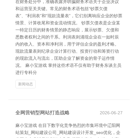
在财务处分中，准确表露并哄骗财务术语关于企业决议
和运营至关关键。常见的财务术语包括“钞票欠债
表”、“利润表”和“现款流量表”，它们别离响应企业的钞票
情景、计算收尾和资金流动情况。 钞票欠债表是企业某
一特定日历的财务情景的静态响应，展示钞票、欠债和
悉数者权利之间的干系。利润表则涌现企业在一如时辰
内的收入、资本和净利润，用于评估企业的盈利才略。
现款流量表则纪录企业计算行动、投资行动和筹资行动
的现款流入与流出，匡助企业了解资金的骨子运作情
况。 麻小宝游戏 掌持这些术语不仅有助于财务东谈主员
进行专科分
新闻动态
全网营销型网站打造战略
2026-06-27
麻小宝游戏 在目下数字化竞争热烈的市集环境中辽阳网
站策划_网站建设公司_网站建设设计开发_seo优化，企