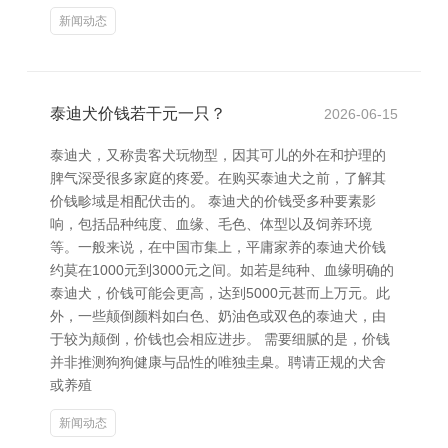
新闻动态
泰迪犬价钱若干元一只？
2026-06-15
泰迪犬，又称贵客犬玩物型，因其可儿的外在和护理的
脾气深受很多家庭的疼爱。在购买泰迪犬之前，了解其
价钱畛域是相配伏击的。 泰迪犬的价钱受多种要素影
响，包括品种纯度、血缘、毛色、体型以及饲养环境
等。一般来说，在中国市集上，平庸家养的泰迪犬价钱
约莫在1000元到3000元之间。如若是纯种、血缘明确的
泰迪犬，价钱可能会更高，达到5000元甚而上万元。此
外，一些颠倒颜料如白色、奶油色或双色的泰迪犬，由
于较为颠倒，价钱也会相应进步。 需要细腻的是，价钱
并非推测狗狗健康与品性的唯独圭臬。聘请正规的犬舍
或养殖
新闻动态