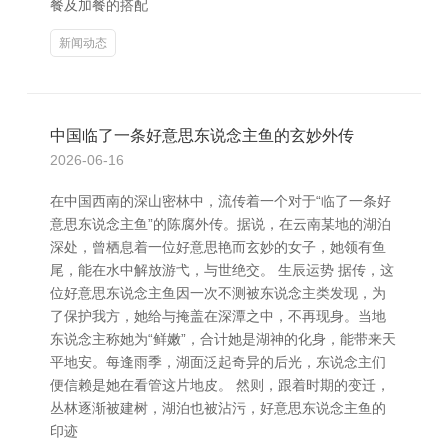
餐及加餐的搭配
新闻动态
中国临了一条好意思东说念主鱼的玄妙外传
2026-06-16
在中国西南的深山密林中，流传着一个对于“临了一条好
意思东说念主鱼”的陈腐外传。据说，在云南某地的湖泊
深处，曾栖息着一位好意思艳而玄妙的女子，她领有鱼
尾，能在水中解放游弋，与世绝交。 生辰运势 据传，这
位好意思东说念主鱼因一次不测被东说念主类发现，为
了保护我方，她给与掩盖在深潭之中，不再现身。当地
东说念主称她为“鲜嫩”，合计她是湖神的化身，能带来天
平地安。每逢雨季，湖面泛起奇异的后光，东说念主们
便信赖是她在看管这片地皮。 然则，跟着时期的变迁，
丛林逐渐被建树，湖泊也被沾污，好意思东说念主鱼的
印迹