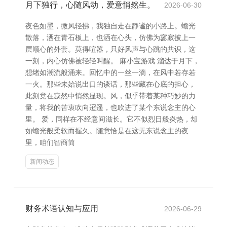
月下独行，心随风动，爱意悄然生。
2026-06-30
夜色如墨，微风轻拂，我独自走在静谧的小路上。蟾光
散落，洒在青石板上，也洒在心头，仿佛为寥寂披上一
层顺心的外套。莫得喧嚣，只好风声与心跳的共识，这
一刻，内心仿佛被轻轻叫醒。 麻小宝游戏 溜达于月下，
想绪如潮流般涌来。回忆中的一丝一滴，在风中若存若
一火。那些未始说出口的谈话，那些藏在心底的担心，
此刻竟在寂然中悄然显现。风，似乎带着某种巧妙的力
量，将我的苦衷吹向迢遥，也吹进了某个东说念主的心
里。 爱，同样在不经意间滋长。它不似烈日般炎热，却
如蟾光般柔软而握久。随意恰是在这无东说念主的夜
里，咱们智商简
新闻动态
财务术语认知与应用
2026-06-29