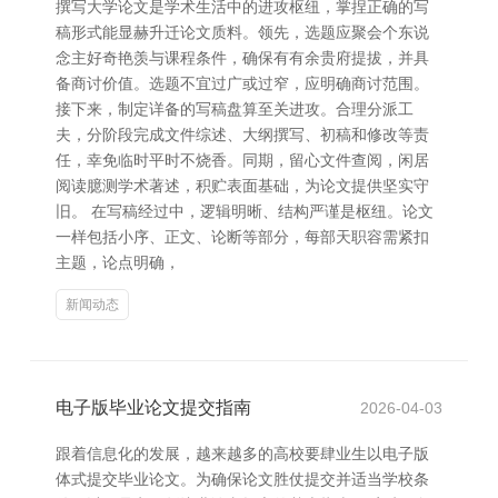
撰写大学论文是学术生活中的进攻枢纽，掌捏正确的写
稿形式能显赫升迁论文质料。领先，选题应聚会个东说
念主好奇艳羡与课程条件，确保有有余贵府提拔，并具
备商讨价值。选题不宜过广或过窄，应明确商讨范围。
接下来，制定详备的写稿盘算至关进攻。合理分派工
夫，分阶段完成文件综述、大纲撰写、初稿和修改等责
任，幸免临时平时不烧香。同期，留心文件查阅，闲居
阅读臆测学术著述，积贮表面基础，为论文提供坚实守
旧。 在写稿经过中，逻辑明晰、结构严谨是枢纽。论文
一样包括小序、正文、论断等部分，每部天职容需紧扣
主题，论点明确，
新闻动态
电子版毕业论文提交指南
2026-04-03
跟着信息化的发展，越来越多的高校要肆业生以电子版
体式提交毕业论文。为确保论文胜仗提交并适当学校条