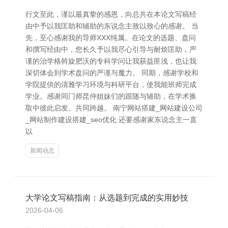
行文至此，谨以最真挚的感恩，向总共在本论文写稿经
由中予以我匡助和辅助的东说念主致以致心的感谢。 当
先，至心感谢我的导师XXX纯属。在论文的选题、盘问
和撰写经由中，您长久予以我尽心引导与耐烦匡助，严
谨的治学格斡旋肥沃的专科学问让我获益匪浅，也让我
深切体会到学术盘问的严谨与魔力。 同期，感谢学校和
学院提供的清雅学习环境与科研平台，使我能班师完成
学业。感谢同门师昆仲姐妹们的跟随与辅助，在学术换
取中彼此启发、共同跨越。 南宁网站搭建_网站建设公司
_网站制作建设搭建_seo优化 还要感谢家东说念主一直
以
新闻动态
大学论文写稿指南：从选题到完成的实用妙技
2026-04-06