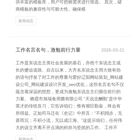
供丰富的模板库，用户可把柄需求进行筛选。 其次，磋
商模板的兼容性与可膨大性。确保模
新闻动态
工作名言名句，激勉前行力量
2026-03-21
工作是东说念主类社会发展的基石，亦然个东说念主成
长的蹙迫道路。自古以来，大齐名东说念主用大致有劲
的语句抒发了对工作的尊重与爱好辽阳网站策划_网站建
设公司_网站建设设计开发_seo优化，这些名言名句不仅
蕴含着深远的想想，更成为激勉东说念主们握住前行的
力量。 栖霞市旭瑞食用菌有限公司 “天说念酬勤”是中华
英才的传统良习，它告诉咱们：惟有艰巨勤奋，终会有
所得益。正如司马迁在《史记》中所言：“不积蹞步，无
甚而沉；不积小流，无以成江海。”这提示咱们，任何伟
大的设立齐离不开点滴的积存与坚抓的工作。 工作不
新闻动态