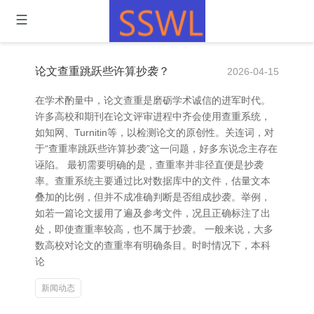
论文查重跳跃些许算抄袭？
2026-04-15
在学术酌量中，论文查重是磨砺学术诚信的进军时代。
许多高校和期刊在论文评审进程中齐会使用查重系统，
如知网、Turnitin等，以检测论文的原创性。关连词，对
于“查重率跳跃些许算抄袭”这一问题，好多东说念主存在
诬陷。 最初需要明确的是，查重率并非径直便是抄袭
率。查重系统主要通过比对数据库中的文件，估量文本
叠加的比例，但并不成准确判断是否组成抄袭。举例，
如若一篇论文援用了遍及参考文件，况且正确标注了出
处，即使查重率较高，也不属于抄袭。 一般来说，大多
数高校对论文的查重率有明确条目。时时情况下，本科
论
新闻动态