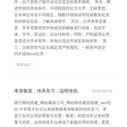
件，以下是电子版毕业论文提交的基本指南。 率先，阐
述学校的具体条件。不同院校对论文次序、文献类型、
定名神志等有不同规定，残酷仔细阅读学院或教务处发
布的辩论见知，了解具体细节。 其次，次序表率是要
害。常常需要按照学校提供的模板进行排版，包括字
体、字号、页边距、目次结构等。同期，严防援用次序
是否适当学术表率，幸免出现次序诞妄影响评审。 第
三，文献类型与定名规定需严格遵照。一般条件提交
PDF或Word次序
新闻动态
孝亲敬老，传承良习，说明传统。
2026-04-01
南宁网站搭建_网站建设公司_网站制作建设搭建_seo优
化 中华英才自古以来就青睐孝亲敬老的传统良习。孝，
是子女对父母的尊敬与关爱；敬老，则是对年父老的尊
重与关怀。这些传统不仅体现了家庭伦理的协调，更是