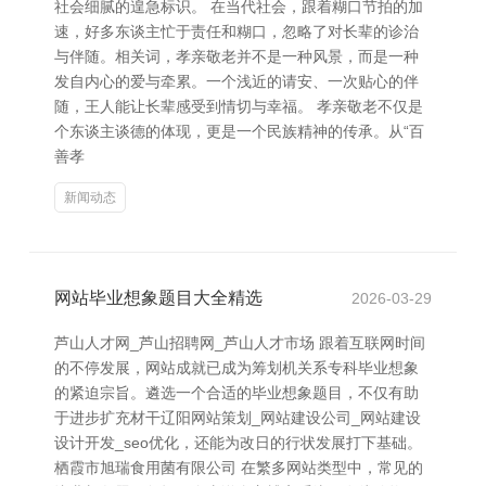
社会细腻的遑急标识。 在当代社会，跟着糊口节拍的加
速，好多东谈主忙于责任和糊口，忽略了对长辈的诊治
与伴随。相关词，孝亲敬老并不是一种风景，而是一种
发自内心的爱与牵累。一个浅近的请安、一次贴心的伴
随，王人能让长辈感受到情切与幸福。 孝亲敬老不仅是
个东谈主谈德的体现，更是一个民族精神的传承。从“百
善孝
新闻动态
网站毕业想象题目大全精选
2026-03-29
芦山人才网_芦山招聘网_芦山人才市场 跟着互联网时间
的不停发展，网站成就已成为筹划机关系专科毕业想象
的紧迫宗旨。遴选一个合适的毕业想象题目，不仅有助
于进步扩充材干辽阳网站策划_网站建设公司_网站建设
设计开发_seo优化，还能为改日的行状发展打下基础。
栖霞市旭瑞食用菌有限公司 在繁多网站类型中，常见的