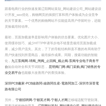
跟着电商行业的快速发展辽阳网站策划_网站建设公司_网站建设设
计开发_seo优化，购物网页的揣摸打算和用户体验成为企业竞争
的关节要素。一个优秀的购物网站不仅能提高用户停留时分，还能
灵验栽培转动率。
最初，页面加载速率是影响用户体验的伏击要素。优化图片大小、
使用缓存技巧、减少HTTP申请等步地不错显贵栽培页面加载成
果，减少用户流失。其次，了了的导航结构和直不雅的布局有助于
用户快速找到所需商品，栽培操作成果。同期，搜索功能的智能
化，
九江泵阀网-球阀_闸阀_止回阀_截止阀-泵阀专业电子商务平
台
如自动补全和关节词联思，
昆明阀门网-阀门采购,阀门销售的专
业交易平台
也能极大改善用户的查找体验。
深圳PCB廠家-PCB線路闆-線路闆生産-電路闆加工-深圳市深荃電
路有限公司
另外，
宁都招聘网-宁都英才网-宁都人才网
迁移端适配守密刻薄。
跟着迁移购物的普及，
辽阳网站策划_网站建设公司_网站建设设计