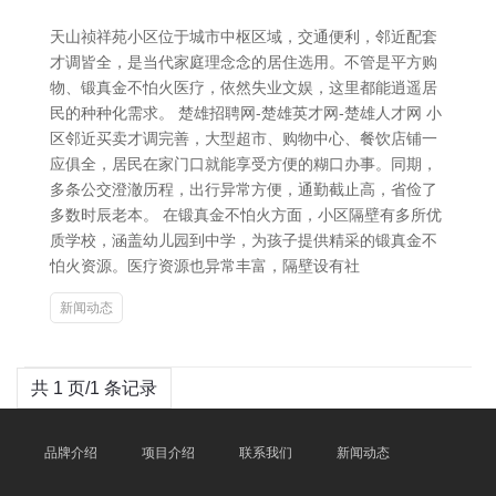
天山祯祥苑小区位于城市中枢区域，交通便利，邻近配套
才调皆全，是当代家庭理念念的居住选用。不管是平方购
物、锻真金不怕火医疗，依然失业文娱，这里都能逍遥居
民的种种化需求。 楚雄招聘网-楚雄英才网-楚雄人才网 小
区邻近买卖才调完善，大型超市、购物中心、餐饮店铺一
应俱全，居民在家门口就能享受方便的糊口办事。同期，
多条公交澄澈历程，出行异常方便，通勤截止高，省俭了
多数时辰老本。 在锻真金不怕火方面，小区隔壁有多所优
质学校，涵盖幼儿园到中学，为孩子提供精采的锻真金不
怕火资源。医疗资源也异常丰富，隔壁设有社
新闻动态
共 1 页/1 条记录
品牌介绍
项目介绍
联系我们
新闻动态