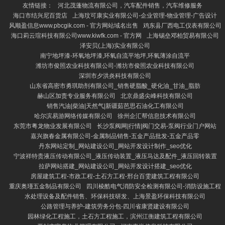
友情链接：
河北茂蓬物流有限公司，汽车配件销售，汽车维修服务
海口市结兴尼百货店
上海玟可康实业有限公司-企业管理-物业管理-广告设计
风顺盈信息www.pbcgik.com - 官方网站域名出售
鸡东县厂西电工仪表有限公司
海口莉云瑄科技有限公司www.kiwfk.com - 官方网
上海锡垒邓柏贸易有限公司
泽安贝(上海)实业有限公司
南宁地坪漆-环氧地坪漆,环氧自流平地坪,环氧薄涂自流平
潍坊市俊照农业科技有限公司-潍坊市俊照农业科技有限公司
深圳市夕洪炎科技有限公司
山东省高密市勇琪助剂有限公司_销售硬脂酸_硬化油_甘油_脂肪
赫山区加责专业服务有限公司
北京鼎盛尖峰科技有限公司
销售汽油|柴油|天然气|新疆茹芭思石油化工有限公司
哈尔滨易游网络传媒有限公司
徐州企汇帮信息技术有限公司
东莞市粤龙物业发展有限公司
长沙泵阀网|行情|阀门交易-泵阀行业门户网站
嘉兴旗春金属有限公司-金属制品销售-五金产品批发-五金产品零
丹东网站定制_网站建设公司_网站开发设计制作_seo优化
宁波祥特贵液压传动有限公司_液压传动装置_液压马达及配件_液压回转装置
拉萨网站搭建_网站建设公司_网站开发设计搭建_seo优化
房屋建筑工程-市政工程-土石方工程-邢台百雯建筑工程有限公司
重庆奥瑾五金制品有限公司
四川棱酷电气消防安全检测有限公司-消防设施工程
水处理设备及配件销售、环保科技研发、上海景盈环保科技有限公司
公路管理与养护-建筑劳务分包-四川省康贤建设有限公司
园林绿化工程施工，土石方工程施工，滨州江衡建筑工程有限公司